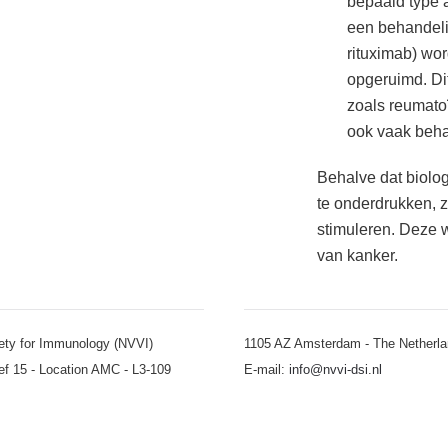
bepaald type 
een behandeli
rituximab) wor
opgeruimd. Di
zoals reumatoï
ook vaak beha
Behalve dat biolo
te onderdrukken, z
stimuleren. Deze 
van kanker.
ety for Immunology (NVVI)
1105 AZ Amsterdam - The Netherl
ef 15 - Location AMC - L3-109
E-mail:
info@nvvi-dsi.nl