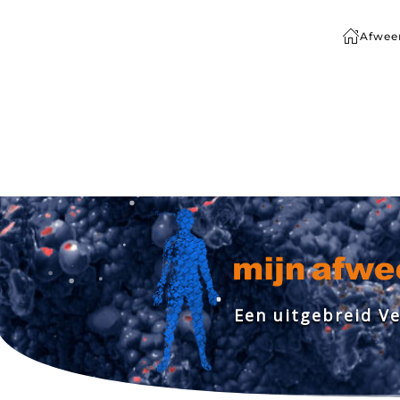
Afwee
Terug naar hoofdinhoud
E
e
n
u
i
t
g
e
b
r
e
i
d
V