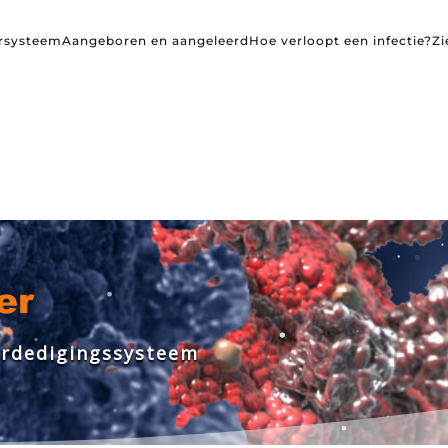
rsysteem
Aangeboren en aangeleerd
Hoe verloopt een infectie?
Zi
e
r
d
e
d
i
g
i
n
g
s
s
y
s
t
e
e
m