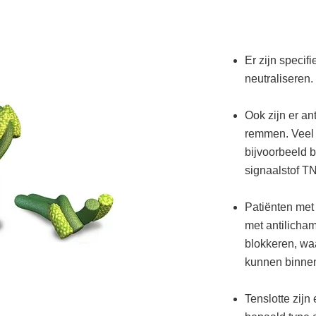
Er zijn specif
neutraliseren.
Ook zijn er an
remmen. Veel 
bijvoorbeeld 
signaalstof T
Patiënten met
met antilicha
blokkeren, waa
kunnen binne
Tenslotte zijn