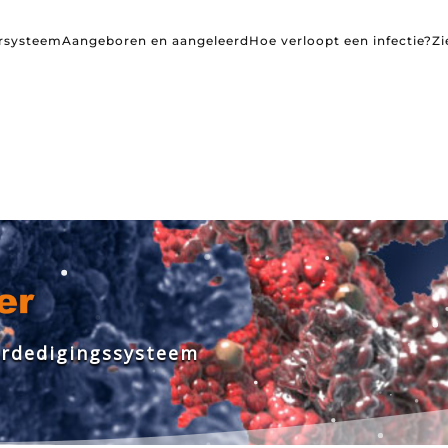
rsysteem
Aangeboren en aangeleerd
Hoe verloopt een infectie?
Zi
e
r
d
e
d
i
g
i
n
g
s
s
y
s
t
e
e
m