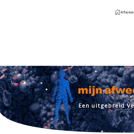
Afwee
Terug naar hoofdinhoud
E
e
n
u
i
t
g
e
b
r
e
i
d
V