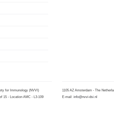
ety for Immunology (NVVI)
1105 AZ Amsterdam - The Netherl
ef 15 - Location AMC - L3-109
E-mail:
info@nvvi-dsi.nl